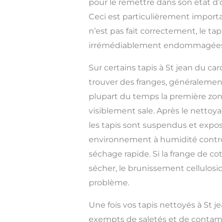
pour le remettre dans son état d’
Ceci est particulièrement importan
n’est pas fait correctement, le tap
irrémédiablement endommagées
Sur certains tapis à St jean du c
trouver des franges, généralement
plupart du temps la première zone
visiblement sale. Après le nettoy
les tapis sont suspendus et expo
environnement à humidité contrô
séchage rapide. Si la frange de c
sécher, le brunissement cellulos
problème.
Une fois vos tapis nettoyés à St j
exempts de saletés et de contam