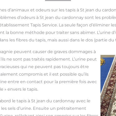
hes d’animaux et odeurs sur les tapis à St jean du cardo
oblèmes d’odeurs à St jean du cardonnay sont les probl
tablissement Tapis Service. La seule façon d’éliminer les 
ant la bonne méthode pour traiter sans abimer. L’urine
s les fibres du tapis, mais aussi dans le dos (partie du t
pagnie peuvent causer de graves dommages à
’ils ne sont pas traités rapidement. L’urine peut
racieuses qui ne peuvent pas toujours être
galement compromis et il est possible qu’ils
rine entre en contact pour la première fois avec
ide » envers le tapis.
’abord le tapis à St jean du cardonnay avec le
 les sels d’urine. Ensuite un prétraitement
e l’urine, relâchant ainsi son emprise sur les fibres