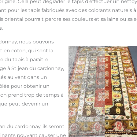
origine. Cela peut dégrader le tapis d’effectuer un netto
t pour les tapis fabriqués avec des colorants naturels à 
is oriental pourrait perdre ses couleurs et sa laine ou sa 
.
ardonnay, nous pouvons
 en coton, qui sont la
 du tapis à paraître
age à St jean du cardonnay,
sés au vent dans un
lée pour obtenir un
oton prend trop de temps à
ique peut devenir un
ean du cardonnay, ils seront
inants pouvant causer une