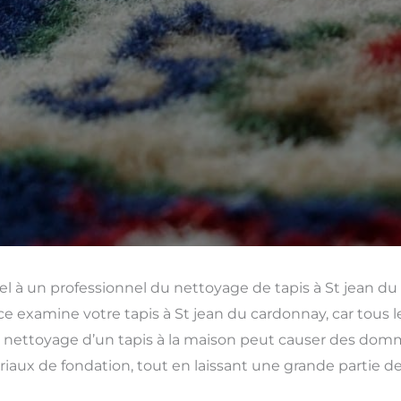
el à un professionnel du nettoyage de tapis à St jean d
e examine votre tapis à St jean du cardonnay, car tous l
nettoyage d’un tapis à la maison peut causer des dommag
iaux de fondation, tout en laissant une grande partie de