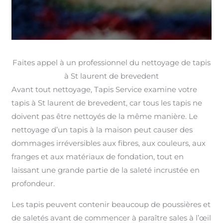
Faites appel à un professionnel du nettoyage de tapis
à St laurent de brevedent
Avant tout nettoyage, Tapis Service examine votre
tapis à St laurent de brevedent, car tous les tapis ne
doivent pas être nettoyés de la même manière. Le
nettoyage d’un tapis à la maison peut causer des
dommages irréversibles aux fibres, aux couleurs, aux
franges et aux matériaux de fondation, tout en
laissant une grande partie de la saleté incrustée en
profondeur.
Les tapis peuvent contenir beaucoup de poussières et
de saletés avant de commencer à paraître sales à l’œil