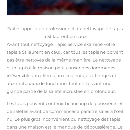
Faites appel à un professionnel du nettoyage de tapis
à St laurent en caux
Avant tout nettoyage, Tapis Service examine votre
tapis à St laurent en caux, car tous les tapis ne doivent
pas être nettoyés de la même manière. Le nettoyage
d’un tapis à la maison peut causer des dommages
irréversibles aux fibres, aux couleurs, aux franges et
aux matériaux de fondation, tout en laissant une
grande partie de la saleté incrustée en profondeur.
Les tapis peuvent contenir beaucoup de poussières et
de saletés avant de commencer à paraître sales à l’œil
nu. Le plus gros inconvénient du nettoyage des tapis
dans une maison est le manque de dépoussiérage. Le