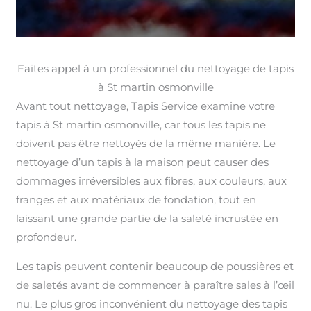
Faites appel à un professionnel du nettoyage de tapis
à St martin osmonville
Avant tout nettoyage, Tapis Service examine votre
tapis à St martin osmonville, car tous les tapis ne
doivent pas être nettoyés de la même manière. Le
nettoyage d’un tapis à la maison peut causer des
dommages irréversibles aux fibres, aux couleurs, aux
franges et aux matériaux de fondation, tout en
laissant une grande partie de la saleté incrustée en
profondeur.
Les tapis peuvent contenir beaucoup de poussières et
de saletés avant de commencer à paraître sales à l’œil
nu. Le plus gros inconvénient du nettoyage des tapis