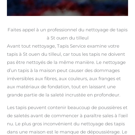
Faites appel à un professionnel du nettoyage de tapis
à St ouen du tilleul
Avant tout nettoyage, Tapis Service examine votre
tapis à St ouen du tilleul, car tous les tapis ne doivent
pas être nettoyés de la même manière. Le nettoyage
d’un tapis à la maison peut causer des dommages
irréversibles aux fibres, aux couleurs, aux franges et
aux matériaux de fondation, tout en laissant une
grande partie de la saleté incrustée en profondeur.
Les tapis peuvent contenir beaucoup de poussières et
de saletés avant de commencer à paraître sales à l’œil
nu. Le plus gros inconvénient du nettoyage des tapis
dans une maison est le manque de dépoussiérage. Le