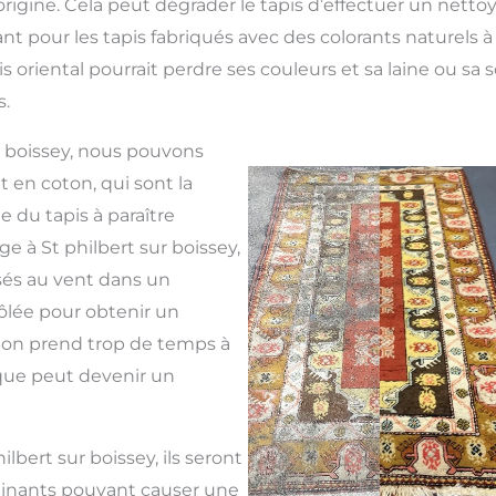
origine. Cela peut dégrader le tapis d’effectuer un netto
t pour les tapis fabriqués avec des colorants naturels à 
is oriental pourrait perdre ses couleurs et sa laine ou sa 
.
ur boissey, nous pouvons
 en coton, qui sont la
 du tapis à paraître
ge à St philbert sur boissey,
sés au vent dans un
lée pour obtenir un
oton prend trop de temps à
ique peut devenir un
ilbert sur boissey, ils seront
inants pouvant causer une