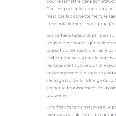
pour le remettre dans son état d’
Ceci est particulièrement importan
n’est pas fait correctement, le tap
irrémédiablement endommagées
Sur certains tapis à St philbert s
trouver des franges, généralement
plupart du temps la première zone
visiblement sale. Après le nettoya
les tapis sont suspendus et expo
environnement à humidité contrô
séchage rapide. Si la frange de c
sécher, le brunissement cellulos
problème.
Une fois vos tapis nettoyés à St ph
exempts de saletés et de contam