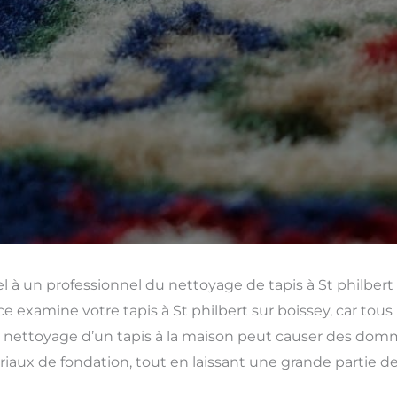
l à un professionnel du nettoyage de tapis à St philbert
e examine votre tapis à St philbert sur boissey, car tous 
nettoyage d’un tapis à la maison peut causer des dommag
iaux de fondation, tout en laissant une grande partie de