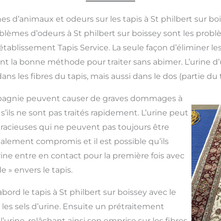
es d’animaux et odeurs sur les tapis à St philbert sur bo
blèmes d’odeurs à St philbert sur boissey sont les prob
tablissement Tapis Service. La seule façon d’éliminer les 
ant la bonne méthode pour traiter sans abimer. L’urine
s les fibres du tapis, mais aussi dans le dos (partie du t
pagnie peuvent causer de graves dommages à
, s’ils ne sont pas traités rapidement. L’urine peut
racieuses qui ne peuvent pas toujours être
galement compromis et il est possible qu’ils
rine entre en contact pour la première fois avec
ide » envers le tapis.
abord le tapis à St philbert sur boissey avec le
 les sels d’urine. Ensuite un prétraitement
e l’urine, relâchant ainsi son emprise sur les fibres