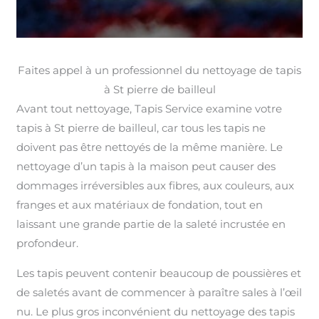
Faites appel à un professionnel du nettoyage de tapis
à St pierre de bailleul
Avant tout nettoyage, Tapis Service examine votre
tapis à St pierre de bailleul, car tous les tapis ne
doivent pas être nettoyés de la même manière. Le
nettoyage d’un tapis à la maison peut causer des
dommages irréversibles aux fibres, aux couleurs, aux
franges et aux matériaux de fondation, tout en
laissant une grande partie de la saleté incrustée en
profondeur.
Les tapis peuvent contenir beaucoup de poussières et
de saletés avant de commencer à paraître sales à l’œil
nu. Le plus gros inconvénient du nettoyage des tapis