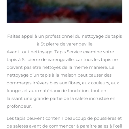
Faites appel à un professionnel du nettoyage de tapis
à St pierre de varengeville
Avant tout nettoyage, Tapis Service examine votre
tapis à St pierre de varengeville, car tous les tapis ne
doivent pas être nettoyés de la même manière. Le
nettoyage d’un tapis à la maison peut causer des
dommages irréversibles aux fibres, aux couleurs, aux
franges et aux matériaux de fondation, tout en
laissant une grande partie de la saleté incrustée en
profondeur.
Les tapis peuvent contenir beaucoup de poussières et
de saletés avant de commencer à paraître sales à l’œil