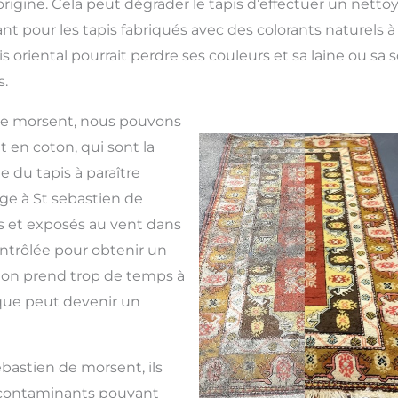
origine. Cela peut dégrader le tapis d’effectuer un netto
t pour les tapis fabriqués avec des colorants naturels à 
is oriental pourrait perdre ses couleurs et sa laine ou sa 
.
 de morsent, nous pouvons
 en coton, qui sont la
 du tapis à paraître
age à St sebastien de
s et exposés au vent dans
trôlée pour obtenir un
oton prend trop de temps à
ique peut devenir un
ebastien de morsent, ils
 contaminants pouvant