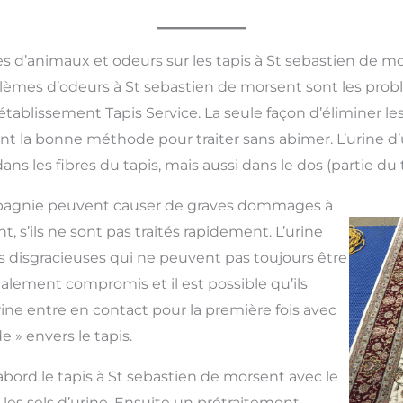
s d’animaux et odeurs sur les tapis à St sebastien de m
blèmes d’odeurs à St sebastien de morsent sont les prob
tablissement Tapis Service. La seule façon d’éliminer les 
ant la bonne méthode pour traiter sans abimer. L’urine
s les fibres du tapis, mais aussi dans le dos (partie du t
pagnie peuvent causer de graves dommages à
, s’ils ne sont pas traités rapidement. L’urine
 disgracieuses qui ne peuvent pas toujours être
galement compromis et il est possible qu’ils
rine entre en contact pour la première fois avec
ide » envers le tapis.
’abord le tapis à St sebastien de morsent avec le
 les sels d’urine. Ensuite un prétraitement