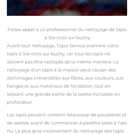
Faites appel à un professionnel du nettoyage de tapis
à Ste croix sur buchy
Avant tout nettoyage, Tapis Service examine votre
tapis à Ste croix sur buchy, car tous les tapis ne
doivent pas être nettoyés de la même manière. Le
nettoyage d’un tapis à la maison peut causer des
dommages irréversibles aux fibres, aux couleurs, aux
franges et aux matériaux de fondation, tout en
laissant une grande partie de la saleté incrustée en
profondeur.
Les tapis peuvent contenir beaucoup de poussières et
de saletés avant de commencer à paraître sales à l’œil
nu. Le plus gros inconvénient du nettoyage des tapis