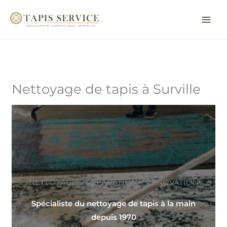
Aller
au
contenu
Nettoyage de tapis à Surville
NETTOYAGE ~ RÉPARATION ~ RÉNOVATION
Spécialiste du nettoyage de tapis à la main
depuis 1970