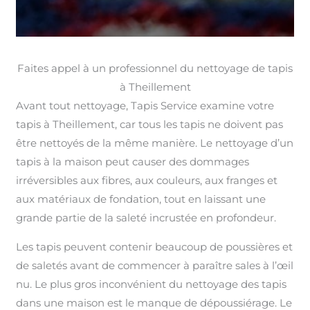
Faites appel à un professionnel du nettoyage de tapis
à Theillement
Avant tout nettoyage, Tapis Service examine votre
tapis à Theillement, car tous les tapis ne doivent pas
être nettoyés de la même manière. Le nettoyage d’un
tapis à la maison peut causer des dommages
irréversibles aux fibres, aux couleurs, aux franges et
aux matériaux de fondation, tout en laissant une
grande partie de la saleté incrustée en profondeur.
Les tapis peuvent contenir beaucoup de poussières et
de saletés avant de commencer à paraître sales à l’œil
nu. Le plus gros inconvénient du nettoyage des tapis
dans une maison est le manque de dépoussiérage. Le