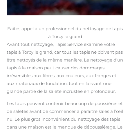
Faites appel à un professionnel du nettoyage de tapis
à Torcy le grand
Avant tout nettoyage, Tapis Service examine votre
tapis à Torcy le grand, car tous les tapis ne doivent pas
être nettoyés de la même manière. Le nettoyage d’un
tapis à la maison peut causer des dommages
irréversibles aux fibres, aux couleurs, aux franges et
aux matériaux de fondation, tout en laissant une
grande partie de la saleté incrustée en profondeur.
Les tapis peuvent contenir beaucoup de poussières et
de saletés avant de commencer à paraître sales à l’œil
nu. Le plus gros inconvénient du nettoyage des tapis
dans une maison est le manque de dépoussiérage. Le