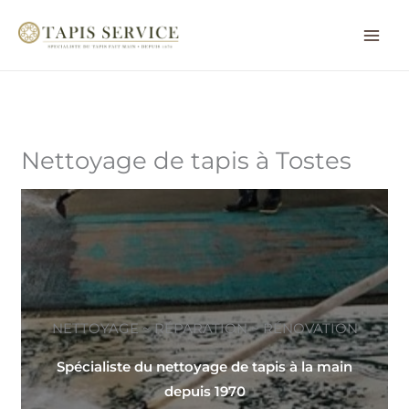
Aller
au
contenu
Nettoyage de tapis à Tostes
NETTOYAGE ~ RÉPARATION ~ RÉNOVATION
Spécialiste du nettoyage de tapis à la main
depuis 1970