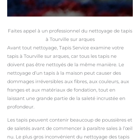
Faites appel à un professionnel du nettoyage de tapis
à Tourville sur arques
Avant tout nettoyage, Tapis Service examine votre
tapis à Tourville sur arques, car tous les tapis ne
doivent pas être nettoyés de la même manière. Le
nettoyage d’un tapis à la maison peut causer des
dommages irréversibles aux fibres, aux couleurs, aux
franges et aux matériaux de fondation, tout en
laissant une grande partie de la saleté incrustée en
profondeur.
Les tapis peuvent contenir beaucoup de poussières et
de saletés avant de commencer à paraître sales à l’œil
nu. Le plus gros inconvénient du nettoyage des tapis