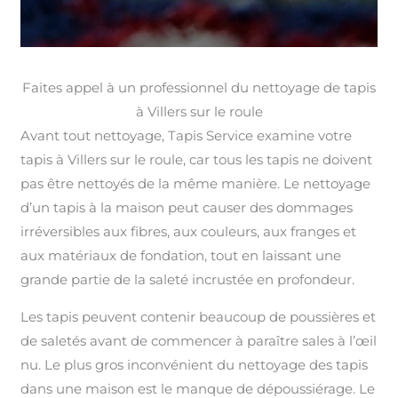
Faites appel à un professionnel du nettoyage de tapis
à Villers sur le roule
Avant tout nettoyage, Tapis Service examine votre
tapis à Villers sur le roule, car tous les tapis ne doivent
pas être nettoyés de la même manière. Le nettoyage
d’un tapis à la maison peut causer des dommages
irréversibles aux fibres, aux couleurs, aux franges et
aux matériaux de fondation, tout en laissant une
grande partie de la saleté incrustée en profondeur.
Les tapis peuvent contenir beaucoup de poussières et
de saletés avant de commencer à paraître sales à l’œil
nu. Le plus gros inconvénient du nettoyage des tapis
dans une maison est le manque de dépoussiérage. Le