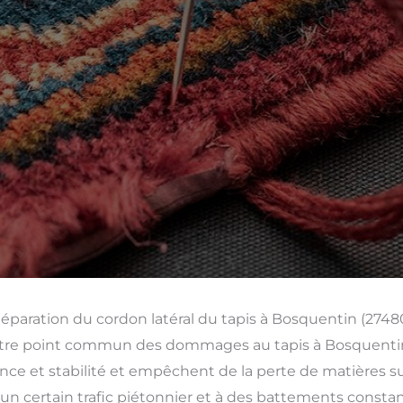
éparation du cordon latéral du tapis à Bosquentin (2748
utre point commun des dommages au tapis à Bosquentin (
nce et stabilité et empêchent de la perte de matières sur 
n certain trafic piétonnier et à des battements constant