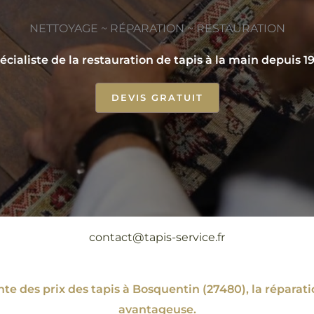
NETTOYAGE ~ RÉPARATION ~ RESTAURATION
écialiste de la restauration de tapis à la main depuis 1
DEVIS GRATUIT
contact@tapis-service.fr
te des prix des tapis à Bosquentin (27480), la répar
avantageuse.