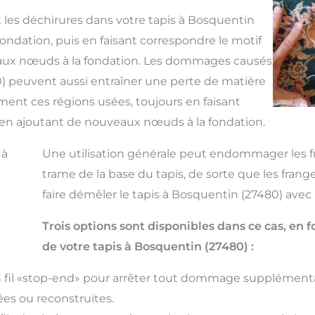
 les déchirures dans votre tapis à Bosquentin
 fondation, puis en faisant correspondre le motif
eaux nœuds à la fondation. Les dommages causés
0) peuvent aussi entraîner une perte de matière
ent ces régions usées, toujours en faisant
t en ajoutant de nouveaux nœuds à la fondation.
 à
Une utilisation générale peut endommager les fra
trame de la base du tapis, de sorte que les fran
faire démêler le tapis à Bosquentin (27480) avec
Trois options sont disponibles dans ce cas, e
de votre tapis à Bosquentin (27480) :
fil «stop-end» pour arrêter tout dommage supplémenta
es ou reconstruites.