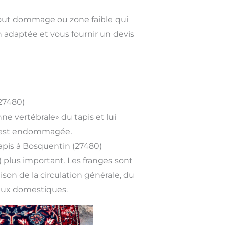
tout dommage ou zone faible qui
 adaptée et vous fournir un devis
27480)
nne vertébrale» du tapis et lui
nge est endommagée
.
tapis à Bosquentin (27480)
) plus important
.
Les franges sont
on de la circulation générale, du
maux domestiques.