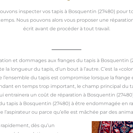
uvons inspecter vos tapis à Bosquentin (27480) pour 
temps. Nous pouvons alors vous proposer une réparation
écrit avant de procéder à tout travail.
ation et dommages aux franges du tapis à Bosquentin (
e la longueur du tapis, d’un bout à l’autre. C’est la «colo
té de l’ensemble du tapis est compromise lorsque la fra
pendant en temps trop important, le champ principal du 
ui entrainera un coût de réparation à Bosquentin (27480
du tapis à Bosquentin (27480) à être endommagée en rais
 de l’aspirateur ou parce qu’elle est mâchée par des ani
s rapidement, dès qu’un