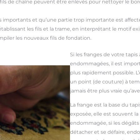
ils de chaîne peuvent être enlevés pour nettoyer le bord
lus importants et qu’une partie trop importante est affec
rétablissant les fils et la trame, en interprétant le motif
iler les nouveaux fils de fondation.
Si les franges de votre tapi
endommagées, il est import
plus rapidement possible. L’
un point (de couture) à tem
jamais être plus vraie qu’avec
La frange est la base du tap
exposée, elle est souvent la
endommagée, si les dégâts 
détacher et se défaire, e