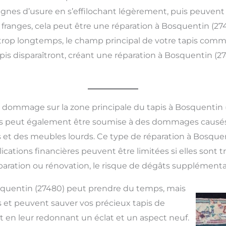
nes d’usure en s’effilochant légèrement, puis peuven
nges, cela peut être une réparation à Bosquentin (2748
te trop longtemps, le champ principal de votre tapis comm
apis disparaîtront, créant une réparation à Bosquentin 
t dommage sur la zone principale du tapis à Bosquentin 
pis peut également être soumise à des dommages causés
s et des meubles lourds. Ce type de réparation à Bosquen
lications financières peuvent être limitées si elles sont t
éparation ou rénovation, le risque de dégâts supplémentai
squentin (27480) peut prendre du temps, mais
nts et peuvent sauver vos précieux tapis de
en leur redonnant un éclat et un aspect neuf.