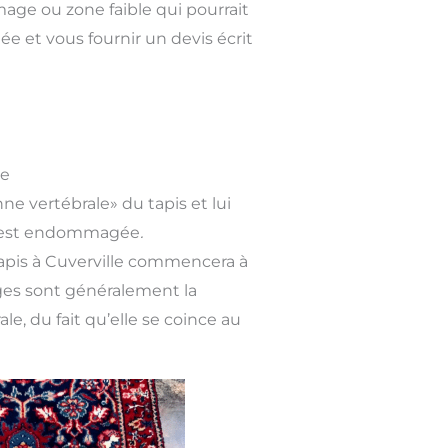
ge ou zone faible qui pourrait
 et vous fournir un devis écrit
le
nne vertébrale» du tapis et lui
nge est endommagée
.
tapis à Cuverville commencera à
ges sont généralement la
e, du fait qu’elle se coince au