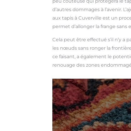
peu coûteuse qui protégera le tap
d’autres dommages à l’avenir. L’a
aux tapis à Cuverville est un pro
permet d’allonger la frange sans 
Cela peut être effectué s’il n’y a
les nœuds sans ronger la frontière
ce faisant, a également le potent
renouage des zones endommagé