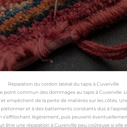
Réparation du cordon latéral du tapis à Cuverville
re point commun des dommages au tapis à Cuverville. Les 
 et empêchent de la perte de matières sur les côtés. Une 
c piétonnier et à des battements constants dus à l’aspi
n s’effilochant légèrement, puis peuvent éventuellem
 être une réparation à Cuverville peu coûteuse si elle est