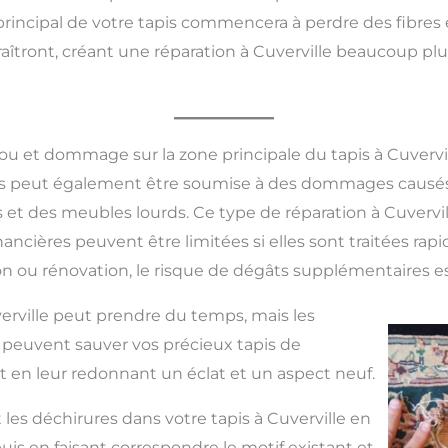
rincipal de votre tapis commencera à perdre des fibres e
raîtront, créant une réparation à Cuverville beaucoup pl
ou et dommage sur la zone principale du tapis à Cuvervi
pis peut également être soumise à des dommages causés
 et des meubles lourds. Ce type de réparation à Cuvervill
nancières peuvent être limitées si elles sont traitées rapi
on ou rénovation, le risque de dégâts supplémentaires es
erville peut prendre du temps, mais les
et peuvent sauver vos précieux tapis de
en leur redonnant un éclat et un aspect neuf.
les déchirures dans votre tapis à Cuverville en
 puis en faisant correspondre le motif existant et