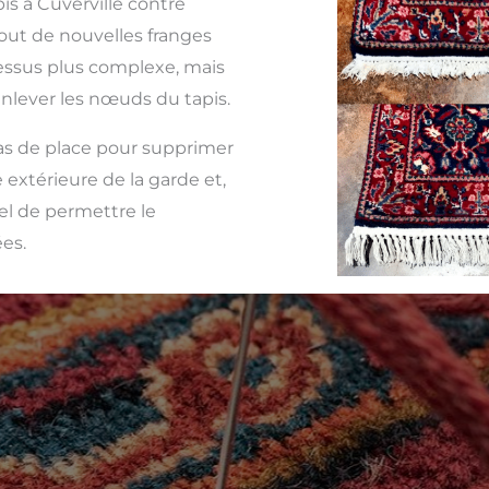
is à Cuverville contre
jout de nouvelles franges
cessus plus complexe, mais
enlever les nœuds du tapis.
 pas de place pour supprimer
 extérieure de la garde et,
iel de permettre le
es.