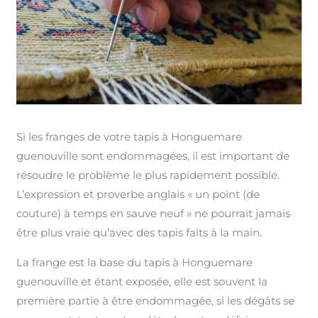
Si les franges de votre tapis à Honguemare
guenouville sont endommagées, il est important de
résoudre le problème le plus rapidement possible.
L’expression et proverbe anglais « un point (de
couture) à temps en sauve neuf » ne pourrait jamais
être plus vraie qu’avec des tapis faits à la main.
La frange est la base du tapis à Honguemare
guenouville et étant exposée, elle est souvent la
première partie à être endommagée, si les dégâts se