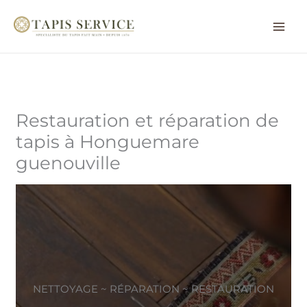
Aller
au
contenu
Restauration et réparation de
tapis à Honguemare
guenouville
NETTOYAGE ~ RÉPARATION ~ RESTAURATION