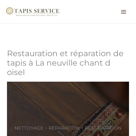
Aller
au
contenu
Restauration et réparation de
tapis à La neuville chant d
oisel
NETTOYAGE ~ RÉPARATION ~ RESTAURATION