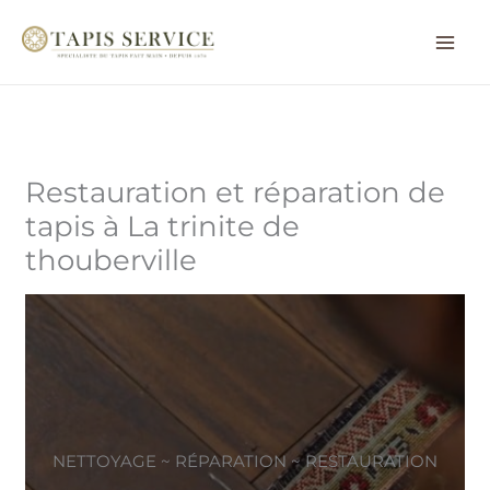
Aller
au
contenu
Restauration et réparation de
tapis à La trinite de
thouberville
NETTOYAGE ~ RÉPARATION ~ RESTAURATION