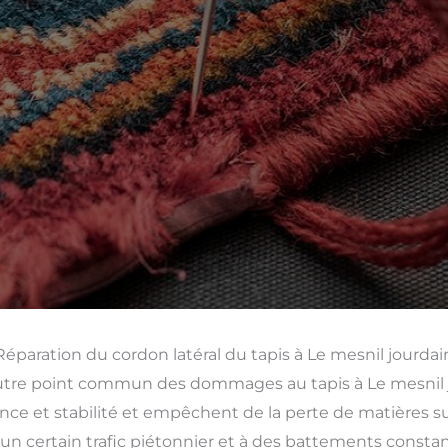
Réparation du cordon latéral du tapis à Le mesnil jourdai
utre point commun des dommages au tapis à Le mesnil jo
nce et stabilité et empêchent de la perte de matières sur 
n certain trafic piétonnier et à des battements constant