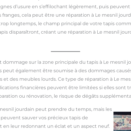
nes d’usure en s’effilochant légèrement, puis peuven
anges, cela peut être une réparation à Le mesnil jourdai
te trop longtemps, le champ principal de votre tapis comm
tapis disparaîtront, créant une réparation à Le mesnil jo
t dommage sur la zone principale du tapis à Le mesnil j
pis peut également être soumise à des dommages causés
s et des meubles lourds. Ce type de réparation à Le mesn
lications financières peuvent être limitées si elles sont t
éparation ou rénovation, le risque de dégâts supplémentai
mesnil jourdain peut prendre du temps, mais les
et peuvent sauver vos précieux tapis de
en leur redonnant un éclat et un aspect neuf.