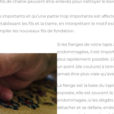
ils de chaîne peuvent être enlevés pour nettoyer le bord
lus importants et qu’une partie trop importante est affec
rétablissant les fils et la trame, en interprétant le motif
iler les nouveaux fils de fondation.
Si les franges de votre tapis
endommagées, il est import
plus rapidement possible. L’
un point (de couture) à tem
jamais être plus vraie qu’avec
La frange est la base du tapi
exposée, elle est souvent la
endommagée, si les dégâts 
détacher et se défaire, e