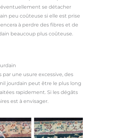
t éventuellement se détacher
n peu coûteuse si elle est prise
encera à perdre des fibres et de
urdain beaucoup plus coûteuse.
ourdain
 par une usure excessive, des
il jourdain peut être le plus long
raitées rapidement. Si les dégâts
res est à envisager.