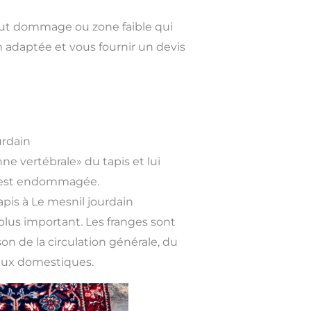
out dommage ou zone faible qui
 adaptée et vous fournir un devis
urdain
nne vertébrale» du tapis et lui
nge est endommagée
.
apis à Le mesnil jourdain
 plus important
.
Les franges sont
n de la circulation générale, du
maux domestiques.