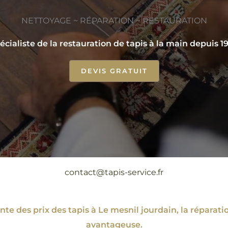
NETTOYAGE ~ RÉPARATION ~ RESTAURATION
écialiste de la restauration de tapis à la main depuis 1
DEVIS GRATUIT
contact@tapis-service.fr
te des prix des tapis à Le mesnil jourdain, la répar
avantageuse.