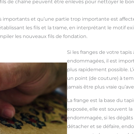
ils de chaîne peuvent être enlevés pour nettoyer le bord
lus importants et qu’une partie trop importante est affec
rétablissant les fils et la trame, en interprétant le motif
iler les nouveaux fils de fondation.
Si les franges de votre tapis
endommagées, il est import
plus rapidement possible. L’
un point (de couture) à tem
jamais être plus vraie qu’avec
La frange est la base du tapi
exposée, elle est souvent la
endommagée, si les dégâts 
détacher et se défaire, e