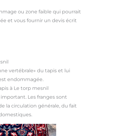
mmage ou zone faible qui pourrait
 et vous fournir un devis écrit
snil
nne vertébrale» du tapis et lui
nge est endommagée
.
apis à Le torp mesnil
s important
.
Les franges sont
la circulation générale, du fait
 domestiques.