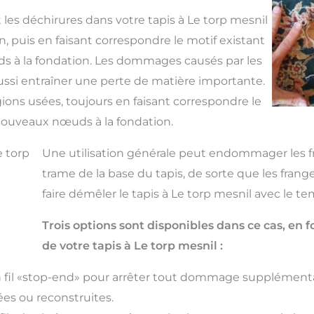
 les déchirures dans votre tapis à Le torp mesnil
on, puis en faisant correspondre le motif existant
s à la fondation. Les dommages causés par les
ussi entraîner une perte de matière importante.
ons usées, toujours en faisant correspondre le
 nouveaux nœuds à la fondation.
e torp
Une utilisation générale peut endommager les fra
trame de la base du tapis, de sorte que les fran
faire démêler le tapis à Le torp mesnil avec le te
Trois options sont disponibles dans ce cas, e
de votre tapis à Le torp mesnil :
fil «stop-end» pour arrêter tout dommage supplémenta
es ou reconstruites.