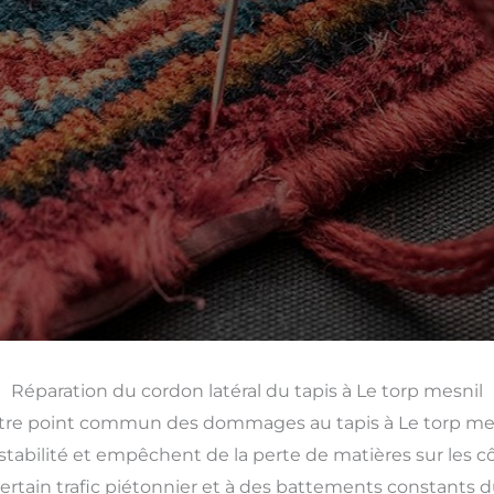
Réparation du cordon latéral du tapis à Le torp mesnil
tre point commun des dommages au tapis à Le torp mesni
tabilité et empêchent de la perte de matières sur les cô
ertain trafic piétonnier et à des battements constants dus