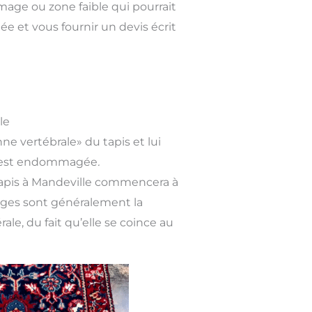
age ou zone faible qui pourrait
 et vous fournir un devis écrit
le
nne vertébrale» du tapis et lui
nge est endommagée
.
 tapis à Mandeville commencera à
nges sont généralement la
le, du fait qu’elle se coince au