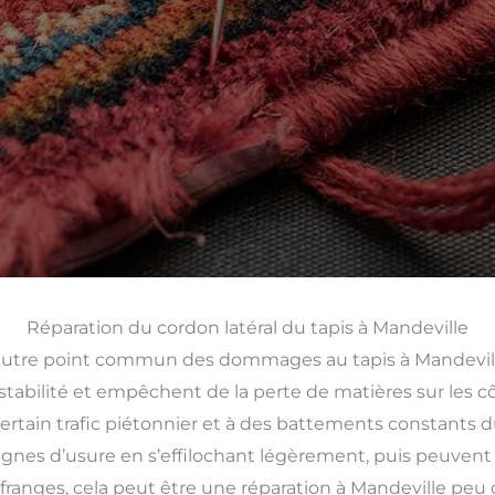
Réparation du cordon latéral du tapis à Mandeville
autre point commun des dommages au tapis à Mandeville.
tabilité et empêchent de la perte de matières sur les cô
ertain trafic piétonnier et à des battements constants dus
nes d’usure en s’effilochant légèrement, puis peuven
ges, cela peut être une réparation à Mandeville peu coû