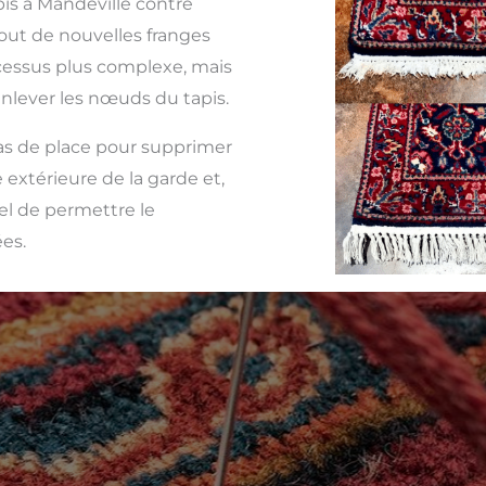
is à Mandeville contre
jout de nouvelles franges
ocessus plus complexe, mais
enlever les nœuds du tapis.
 pas de place pour supprimer
 extérieure de la garde et,
iel de permettre le
es.