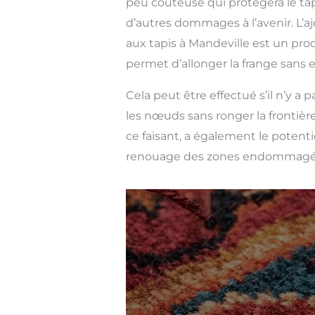
peu coûteuse qui protégera le tap
d’autres dommages à l’avenir. L’a
aux tapis à Mandeville est un pr
permet d’allonger la frange sans 
Cela peut être effectué s’il n’y a
les nœuds sans ronger la frontière
ce faisant, a également le potent
renouage des zones endommagé