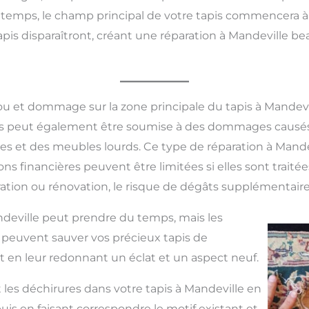
ngtemps, le champ principal de votre tapis commencera à 
apis disparaîtront, créant une réparation à Mandeville 
ou et dommage sur la zone principale du tapis à Mandevi
pis peut également être soumise à des dommages causés
es et des meubles lourds. Ce type de réparation à Mandev
ons financières peuvent être limitées si elles sont traité
ration ou rénovation, le risque de dégâts supplémentaire
ndeville peut prendre du temps, mais les
et peuvent sauver vos précieux tapis de
en leur redonnant un éclat et un aspect neuf.
 les déchirures dans votre tapis à Mandeville en
 puis en faisant correspondre le motif existant et