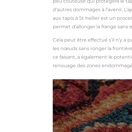
peu coûteuse qui protégera le tapi
d’autres dommages à l’avenir. L’a
aux tapis à St hellier est un proc
permet d’allonger la frange sans 
Cela peut être effectué s’il n’y a
les nœuds sans ronger la frontière
ce faisant, a également le potent
renouage des zones endommagé