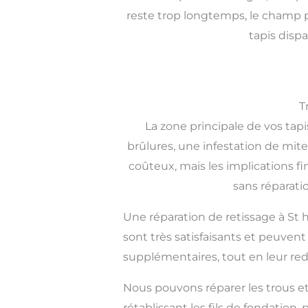
reste trop longtemps, le champ p
tapis disp
T
La zone principale de vos ta
brûlures, une infestation de mites
coûteux, mais les implications fi
sans réparati
Une réparation de retissage à St h
sont très satisfaisants et peuve
supplémentaires, tout en leur re
Nous pouvons réparer les trous et 
rétablissant les fils de fondation,