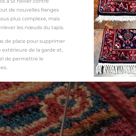
s à St hellier contre
jout de nouvelles franges
essus plus complexe, mais
enlever les nœuds du tapis.
 pas de place pour supprimer
 extérieure de la garde et,
iel de permettre le
es.