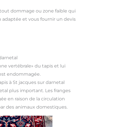
r tout dommage ou zone faible qui
 adaptée et vous fournir un devis
darnetal
nne vertébrale» du tapis et lui
nge est endommagée
.
pis à St jacques sur darnetal
etal plus important
.
Les franges
e en raison de la circulation
e par des animaux domestiques.