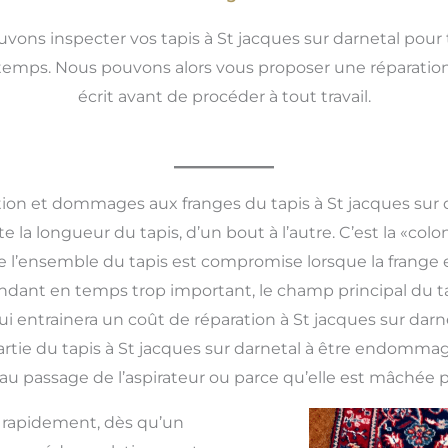
ons inspecter vos tapis à St jacques sur darnetal pou
temps. Nous pouvons alors vous proposer une réparation
écrit avant de procéder à tout travail.
ion et dommages aux franges du tapis à St jacques sur 
e la longueur du tapis, d’un bout à l’autre. C’est la «colo
té de l’ensemble du tapis est compromise lorsque la fra
pendant en temps trop important, le champ principal du ta
i entrainera un coût de réparation à St jacques sur darn
tie du tapis à St jacques sur darnetal à être endommagé
ce au passage de l’aspirateur ou parce qu’elle est mâché
s rapidement, dès qu’un