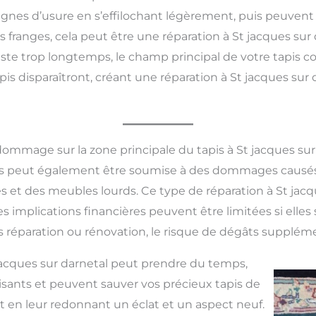
nes d’usure en s’effilochant légèrement, puis peuven
anges, cela peut être une réparation à St jacques sur d
 reste trop longtemps, le champ principal de votre tapis
apis disparaîtront, créant une réparation à St jacques su
dommage sur la zone principale du tapis à St jacques sur
pis peut également être soumise à des dommages causés
s et des meubles lourds. Ce type de réparation à St jacq
es implications financières peuvent être limitées si elles 
s réparation ou rénovation, le risque de dégâts suppléme
jacques sur darnetal peut prendre du temps,
faisants et peuvent sauver vos précieux tapis de
en leur redonnant un éclat et un aspect neuf.