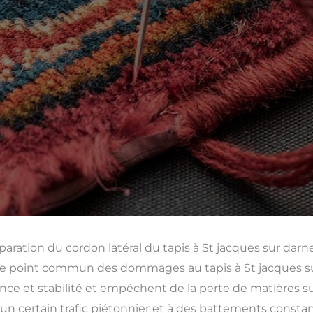
aration du cordon latéral du tapis à St jacques sur darn
re point commun des dommages au tapis à St jacques sur 
nce et stabilité et empêchent de la perte de matières sur 
n certain trafic piétonnier et à des battements constant