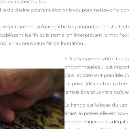
es ou reconstruites.
ils de chaîne peuvent être enlevés pour nettoyer le bord
lus importants et qu’une partie trop importante est affec
rétablissant les fils et la trame, en interprétant le motif
iler les nouveaux fils de fondation.
Si les franges de votre tapis
endommagées, il est import
plus rapidement possible. L’
un point (de couture) à tem
jamais être plus vraie qu’avec
La frange est la base du tapi
étant exposée, elle est souv
endommagée, si les dégâts 